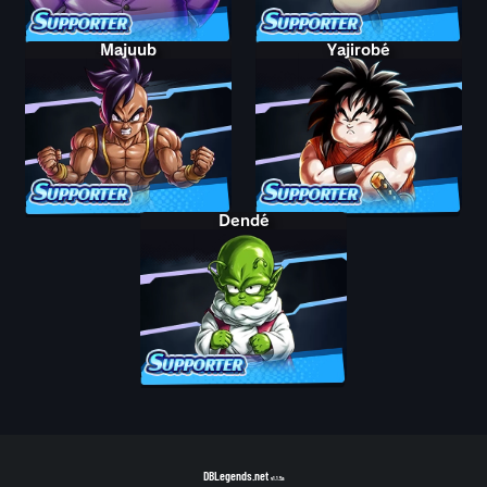
Majuub
Yajirobé
Dendé
DBLegends.net
v1.1.5a