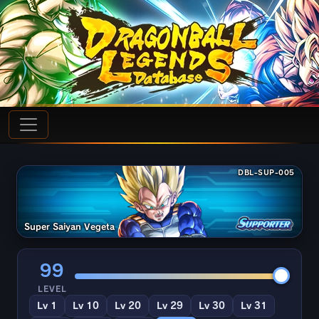
DBL-SUP-005
Super Saiyan Vegeta
99
LEVEL
Lv 1
Lv 10
Lv 20
Lv 29
Lv 30
Lv 31