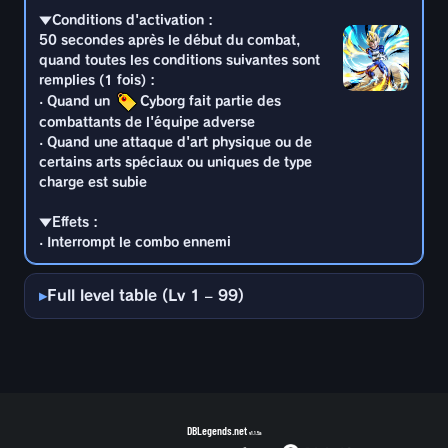
· Interrompt le combo ennemi
combattants de l'équipe adverse
▼Conditions d'activation :
· Quand une attaque d'art physique ou de
50 secondes après le début du combat,
certains arts spéciaux ou uniques de type
quand toutes les conditions suivantes sont
charge est subie
remplies (1 fois) :
· Quand un
Cyborg fait partie des
▼Effets :
· Interrompt le combo ennemi
combattants de l'équipe adverse
· Quand une attaque d'art physique ou de
certains arts spéciaux ou uniques de type
charge est subie
▼Effets :
· Interrompt le combo ennemi
Full level table (Lv 1 – 99)
DBLegends.net
v1.1.5a