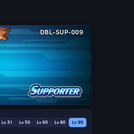
DBL-SUP-009
Lv 31
Lv 50
Lv 60
Lv 80
Lv 99