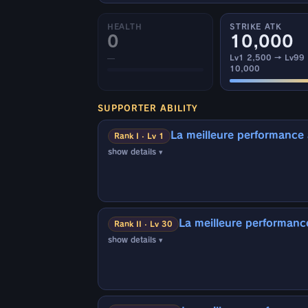
HEALTH
STRIKE ATK
0
10,000
—
Lv1 2,500 → Lv99
10,000
SUPPORTER ABILITY
La meilleure performance
Rank I · Lv 1
show details ▾
▼Effectif sur :
Combattant de l'équipe adverse
▼Conditions d'activation :
La meilleure performanc
Quand les conditions suivantes sont rempli
Rank II · Lv 30
· Quand un
Saga Z - Cell fait partie de
show details ▾
▼Effectif sur :
▼Effets :
Combattant de l'équipe adverse
· Quantité de régénération de force de tou
· Vitesse de régénération du Ki de tous le
▼Conditions d'activation :