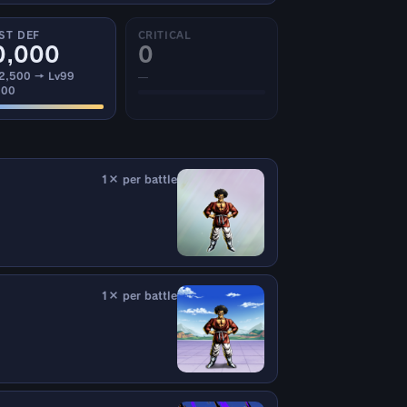
ST DEF
CRITICAL
0,000
0
 2,500 → Lv99
—
000
1× per battle
1× per battle