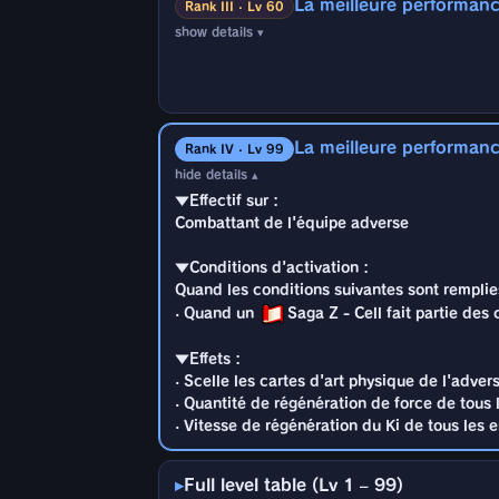
La meilleure performanc
Quand les conditions suivantes sont rempli
Rank III · Lv 60
· Quand un
Saga Z - Cell fait partie de
show details ▾
▼Effectif sur :
▼Effets :
Combattant de l'équipe adverse
· Scelle les cartes d'art physique de l'adver
· Quantité de régénération de force de tou
▼Conditions d'activation :
· Vitesse de régénération du Ki de tous le
La meilleure performan
Quand les conditions suivantes sont rempli
Rank IV · Lv 99
· Quand un
Saga Z - Cell fait partie de
hide details ▴
▼Effectif sur :
▼Effets :
Combattant de l'équipe adverse
· Scelle les cartes d'art physique de l'adver
· Quantité de régénération de force de tou
▼Conditions d'activation :
· Vitesse de régénération du Ki de tous le
Quand les conditions suivantes sont rempli
· Quand un
Saga Z - Cell fait partie de
▼Effets :
· Scelle les cartes d'art physique de l'adver
· Quantité de régénération de force de tou
· Vitesse de régénération du Ki de tous le
Full level table (Lv 1 – 99)