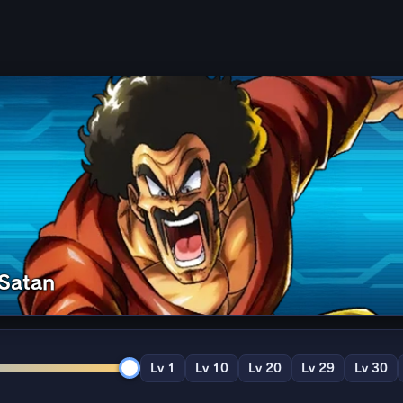
Satan
Lv 1
Lv 10
Lv 20
Lv 29
Lv 30