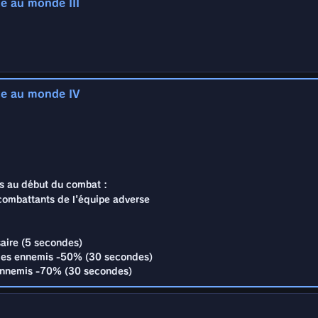
e au monde III
es au début du combat :
s combattants de l'équipe adverse
saire (5 secondes)
s les ennemis -50% (20 secondes)
s ennemis -50% (20 secondes)
ce au monde IV
es au début du combat :
s combattants de l'équipe adverse
saire (5 secondes)
s les ennemis -50% (25 secondes)
s ennemis -60% (25 secondes)
es au début du combat :
s combattants de l'équipe adverse
saire (5 secondes)
s les ennemis -50% (30 secondes)
s ennemis -70% (30 secondes)