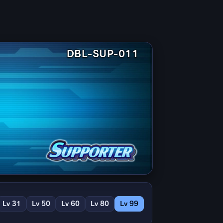
DBL-SUP-011
Lv 31
Lv 50
Lv 60
Lv 80
Lv 99