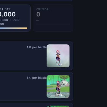
ST DEF
CRITICAL
0,000
0
 2,500 → Lv99
—
000
1× per battle
1× per battle