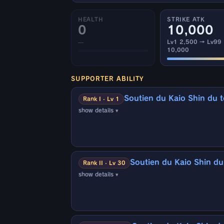
HEALTH
STRIKE ATK
0
10,000
—
Lv1 2,500 → Lv99
10,000
SUPPORTER ABILITY
Soutien du Kaio Shin du 
Rank I · Lv 1
show details ▾
▼Effectif sur :
Personnages alliés
▼Conditions d'activation :
Soutien du Kaio Shin du
Quand un allié est K.O. (1 fois)
Rank II · Lv 30
show details ▾
*Sauf dans certains cas, comme quand l'un d
▼Effectif sur :
Personnages alliés
▼Effets :
· Réduit de 1 seconde la durée de mise en a
▼Conditions d'activation :