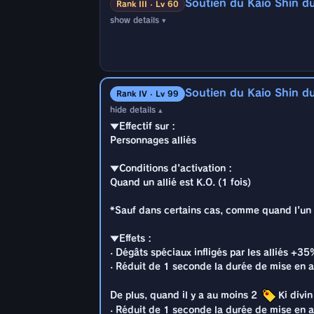
Soutien du Kaio Shin du
Quand un allié est K.O. (1 fois) :
Rank III · Lv 60
De plus, quand il y a au moins 2
Ki divi
show details ▾
· Réduit de 1 seconde la durée de mise en a
*Sauf dans certains cas, comme quand l'un d
▼Effectif sur :
Personnages alliés
▼Effets :
· Dégâts spéciaux infligés par les alliés +3
▼Conditions d'activation :
· Réduit de 1 seconde la durée de mise en a
Soutien du Kaio Shin d
Quand un allié est K.O. (1 fois)
Rank IV · Lv 99
hide details ▴
De plus, quand il y a au moins 2
Ki divi
*Sauf dans certains cas, comme quand l'un d
▼Effectif sur :
· Réduit de 1 seconde la durée de mise en a
Personnages alliés
▼Effets :
· Dégâts spéciaux infligés par les alliés +3
▼Conditions d'activation :
· Réduit de 1 seconde la durée de mise en a
Quand un allié est K.O. (1 fois)
De plus, quand il y a au moins 2
Ki divi
*Sauf dans certains cas, comme quand l'un d
· Réduit de 1 seconde la durée de mise en a
▼Effets :
· Dégâts spéciaux infligés par les alliés +3
· Réduit de 1 seconde la durée de mise en a
De plus, quand il y a au moins 2
Ki divi
· Réduit de 1 seconde la durée de mise en a