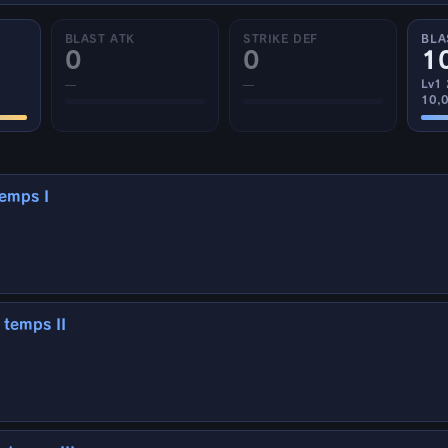
BLAST ATK
STRIKE DEF
BLA
0
0
1
—
—
Lv1
10,
temps I
 temps II
e vos alliés est mis K.O. par une attaque d'autodestruction
ttente lors d'un remplacement des alliés (20 secondes)