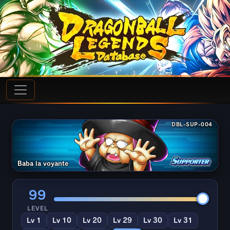
DBL-SUP-004
Baba la voyante
99
LEVEL
Lv 1
Lv 10
Lv 20
Lv 29
Lv 30
Lv 31