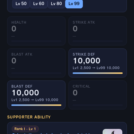
Lv 50
Lv 60
Lv 80
Lv 99
HEALTH
STRIKE ATK
0
0
—
—
BLAST ATK
STRIKE DEF
0
10,000
—
Lv1 2,500 → Lv99 10,000
BLAST DEF
CRITICAL
10,000
0
Lv1 2,500 → Lv99 10,000
—
SUPPORTER ABILITY
Rank I · Lv 1