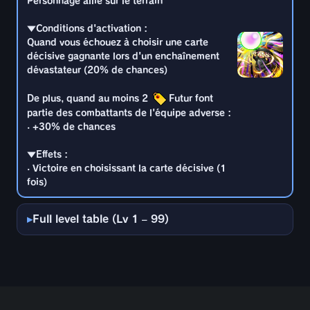
Personnage allié sur le terrain
· Victoire en choisissant la carte décisive (1
De plus, quand au moins 2
Futur font
fois)
▼Conditions d'activation :
partie des combattants de l'équipe adverse :
Quand vous échouez à choisir une carte
· +27% de chances
décisive gagnante lors d'un enchaînement
dévastateur (20% de chances)
▼Effets :
· Victoire en choisissant la carte décisive (1
De plus, quand au moins 2
Futur font
fois)
partie des combattants de l'équipe adverse :
· +30% de chances
▼Effets :
· Victoire en choisissant la carte décisive (1
fois)
Full level table (Lv 1 – 99)