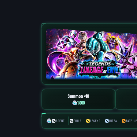
Summon ×10
1,000
0
0
0
0
0
SPENT
PULLS
LEGEND
ULTRA
RATE-UP