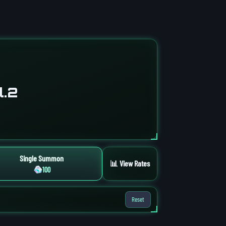
l.2
Single Summon
📊 View Rates
100
Reset