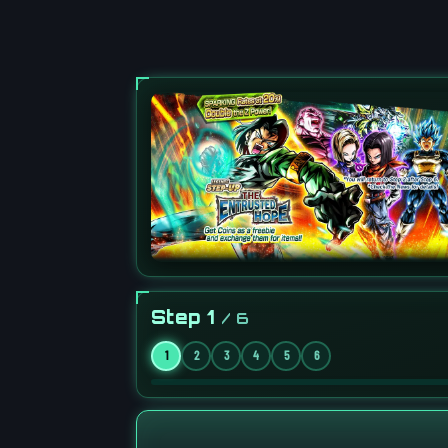
Step 1
/ 6
1
2
3
4
5
6