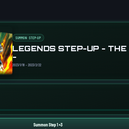
SUMMON · STEP-UP
LEGENDS STEP-UP - TH
-
2023/1/18 – 2023/2/22
Summon Step 1 ×3