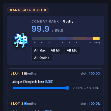
RANK CALCULATOR
COMBAT RANK ·
Godly
99.9
/ 99.9
F
E
D
C
B
A
S
Z
Z+
Godly
All Max
All Min
All Mid
All Online
SLOT 1
online
slot:
100.0%
Attaque d'énergie de base
18.00
%
8.00% – 18.00%
SLOT 2
online
slot:
100.0%