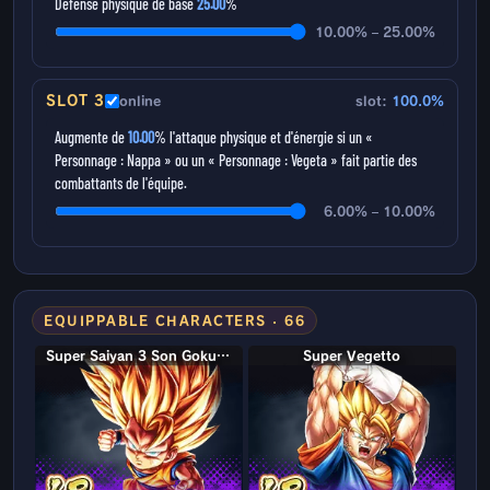
Défense physique de base
25.00
%
10.00% – 25.00%
SLOT 3
online
slot:
100.0%
Augmente de
10.00
% l'attaque physique et d'énergie si un «
Personnage : Nappa » ou un « Personnage : Vegeta » fait partie des
combattants de l'équipe.
6.00% – 10.00%
EQUIPPABLE CHARACTERS · 66
Super Saiyan 3 Son Goku (Mini)
Super Vegetto