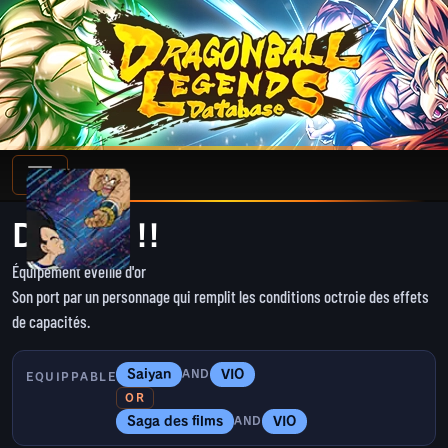
De rien !!
Équipement éveillé d'or
Son port par un personnage qui remplit les conditions octroie des effets
de capacités.
Saiyan
VIO
AND
EQUIPPABLE
OR
Saga des films
VIO
AND