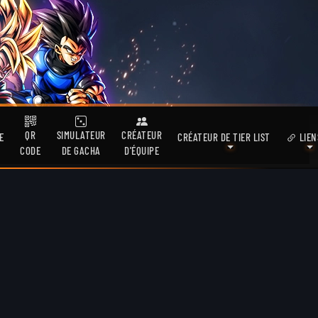
QR
SIMULATEUR
CRÉATEUR
E
CRÉATEUR DE TIER LIST
LIEN
CODE
DE GACHA
D'ÉQUIPE