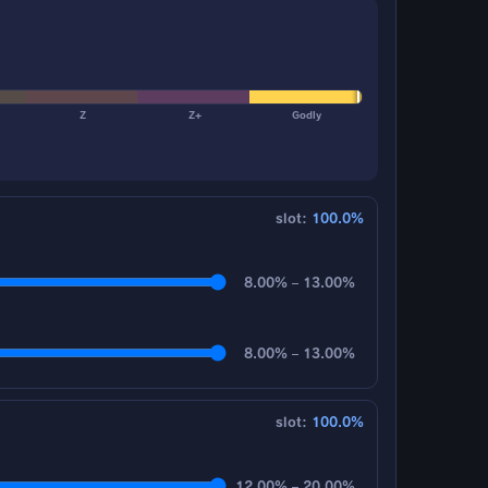
Z
Z+
Godly
slot:
100.0%
8.00% – 13.00%
8.00% – 13.00%
slot:
100.0%
12.00% – 20.00%