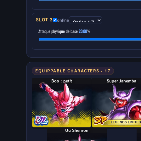
SLOT 3
online
Attaque physique de base
20.00
%
EQUIPPABLE CHARACTERS · 17
Boo : petit
Super Janemba
LEGENDS LIMITE
Uu Shenron