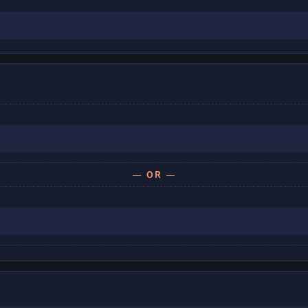
— OR —