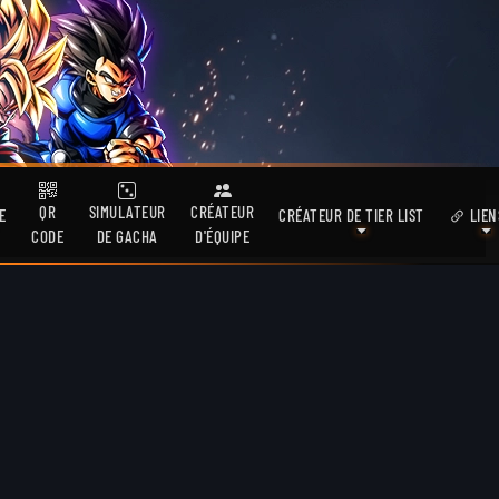
QR
SIMULATEUR
CRÉATEUR
E
CRÉATEUR DE TIER LIST
LIEN
CODE
DE GACHA
D'ÉQUIPE