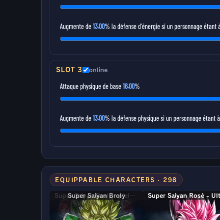
Augmente de
13.00
% la défense d'énergie si un personnage étant à 
SLOT 3
online
Attaque physique de base
16.00
%
Augmente de
13.00
% la défense physique si un personnage étant à 
EQUIPPABLE CHARACTERS · 298
Super Saiyan Broly : pleine puissance