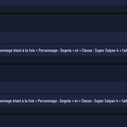
onnage étant à la fois « Personnage : Gogeta » et « Classe : Super Saiyan 4 » fai
nnage étant à la fois « Personnage : Gogeta » et « Classe : Super Saiyan 4 » fait