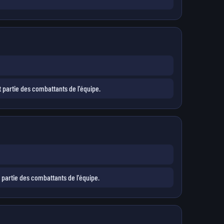
t partie des combattants de l'équipe.
 partie des combattants de l'équipe.