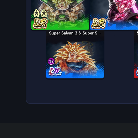
Super Saiyan 3 & Super Saiyan 2 Son Goku & Vegeta
Super Saiyan 3 & Super Saiyan 2 Son Goku & Vegeta