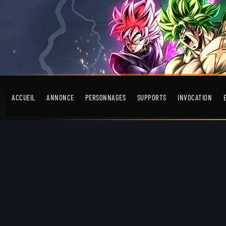
ACCUEIL
ANNONCE
PERSONNAGES
SUPPORTS
INVOCATION