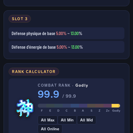
SLOT 3
Défense physique de base
5.00%
~
13.00
%
Défense d'énergie de base
5.00%
~
13.00
%
RANK CALCULATOR
COMBAT RANK ·
Godly
99.9
/ 99.9
F
E
D
C
B
A
S
Z
Z+
Godly
All Max
All Min
All Mid
All Online