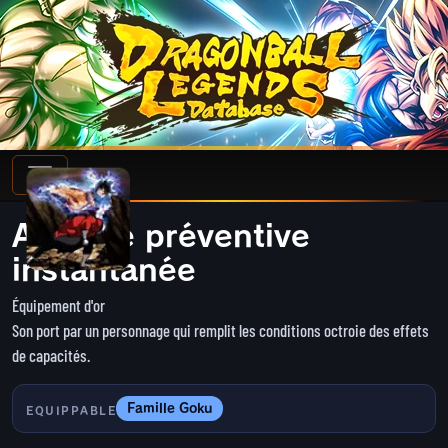
Attaque préventive
instantanée
Équipement d'or
Son port par un personnage qui remplit les conditions octroie des effets
de capacités.
Famille Goku
EQUIPPABLE