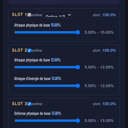
SLOT 1
online
slot:
100.0%
Attaque physique de base
15.00
%
5.00% – 15.00%
SLOT 2
online
slot:
100.0%
Attaque physique de base
12.00
%
5.00% – 12.00%
Attaque d'énergie de base
12.00
%
5.00% – 12.00%
SLOT 3
online
slot:
100.0%
Défense physique de base
13.00
%
5.00% – 13.00%