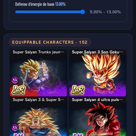
Défense d'énergie de base
13.00
%
5.00% – 13.00%
EQUIPPABLE CHARACTERS · 152
Super Saiyan Trunks jeune & Son Gohan
Super Saiyan Trunks jeune & Son Gohan
Super Saiyan 3 Son Goku (Mini)
Super Saiyan 3 & Super Saiyan 2 Son Goku & Vegeta
Super Saiyan 3 & Super Saiyan 2 Son Goku & Vegeta
Super Saiyan 4 ultra puissance max Son Goku