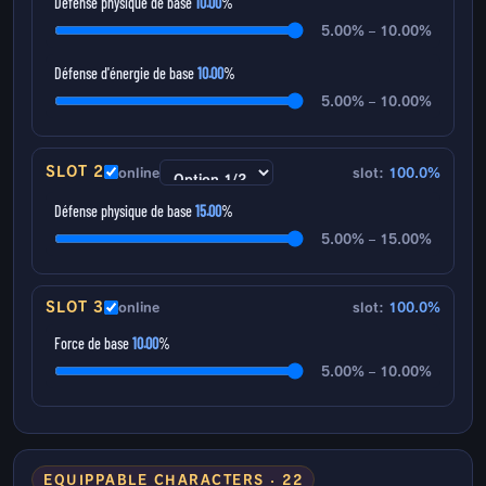
Défense physique de base
10.00
%
5.00% – 10.00%
Défense d'énergie de base
10.00
%
5.00% – 10.00%
SLOT 2
online
slot:
100.0%
Défense physique de base
15.00
%
5.00% – 15.00%
SLOT 3
online
slot:
100.0%
Force de base
10.00
%
5.00% – 10.00%
EQUIPPABLE CHARACTERS · 22