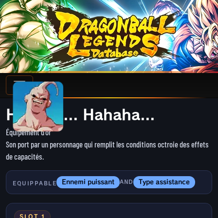
Hahaha... Hahaha...
Équipement d'or
Son port par un personnage qui remplit les conditions octroie des effets
de capacités.
Ennemi puissant
Type assistance
AND
EQUIPPABLE
SLOT 1