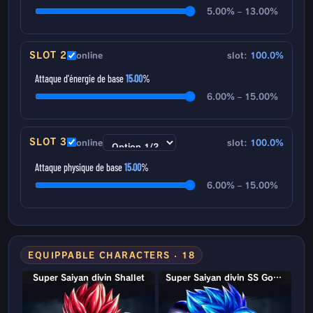
5.00% – 13.00%
SLOT 2
online
slot:
100.0%
Attaque d'énergie de base
15.00
%
6.00% – 15.00%
SLOT 3
online
slot:
100.0%
Attaque physique de base
15.00
%
6.00% – 15.00%
EQUIPPABLE CHARACTERS · 18
Super Saiyan divin Shallet
Super Saiyan divin SS Gogeta