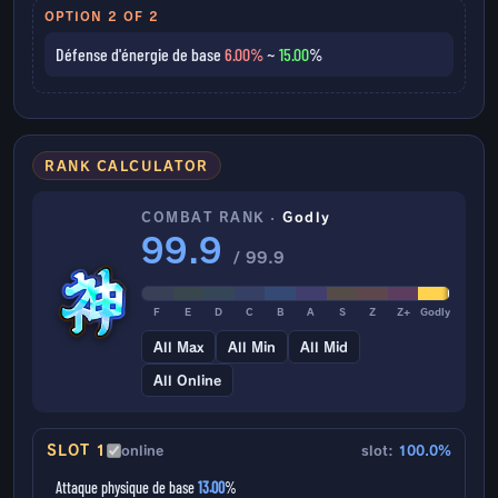
OPTION 2 OF 2
Défense d'énergie de base
6.00%
~
15.00
%
RANK CALCULATOR
COMBAT RANK ·
Godly
99.9
/ 99.9
F
E
D
C
B
A
S
Z
Z+
Godly
All Max
All Min
All Mid
All Online
SLOT 1
online
slot:
100.0%
Attaque physique de base
13.00
%