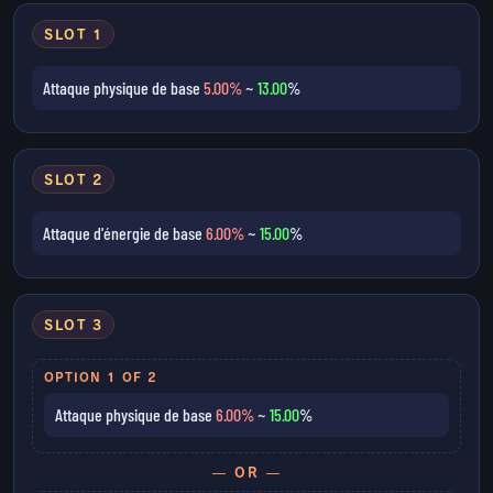
SLOT 1
Attaque physique de base
5.00%
~
13.00
%
SLOT 2
Attaque d'énergie de base
6.00%
~
15.00
%
SLOT 3
OPTION 1 OF 2
Attaque physique de base
6.00%
~
15.00
%
— OR —