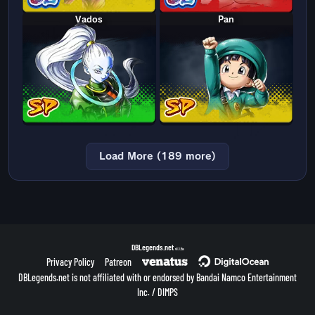
Vados
Pan
Load More (189 more)
DBLegends.net
v1.1.5a
Privacy Policy
Patreon
DBLegends.net is not affiliated with or endorsed by Bandai Namco Entertainment
Inc. / DIMPS