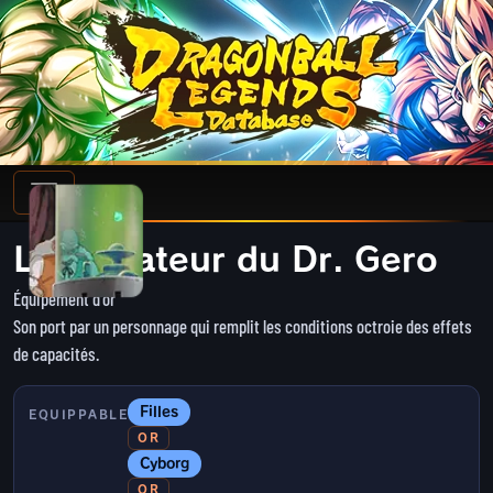
L'ordinateur du Dr. Gero
Équipement d'or
Son port par un personnage qui remplit les conditions octroie des effets
de capacités.
Filles
EQUIPPABLE
OR
Cyborg
OR