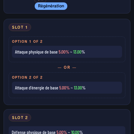
Régénération
SLOT 1
OPTION 1 OF 2
Attaque physique de base
5.00%
~
13.00
%
— OR —
OPTION 2 OF 2
Attaque d'énergie de base
5.00%
~
13.00
%
SLOT 2
Défense physique de base
5.00%
~
10.00
%