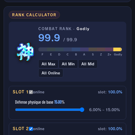
RANK CALCULATOR
COMBAT RANK ·
Godly
99.9
/ 99.9
F
E
D
C
B
A
S
Z
Z+
Godly
All Max
All Min
All Mid
All Online
SLOT 1
online
slot:
100.0%
Défense physique de base
15.00
%
6.00% – 15.00%
SLOT 2
online
slot:
100.0%