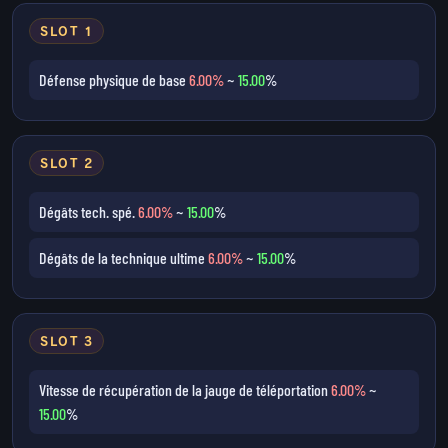
SLOT 1
Défense physique de base
6.00%
~
15.00
%
SLOT 2
Dégâts tech. spé.
6.00%
~
15.00
%
Dégâts de la technique ultime
6.00%
~
15.00
%
SLOT 3
Vitesse de récupération de la jauge de téléportation
6.00%
~
15.00
%