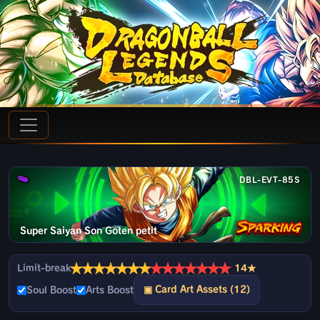
DBL-EVT-85S
Super Saiyan Son Goten petit
★
★
★
★
★
★
★
★
★
★
★
★
★
★
Limit-break
14★
▣ Card Art Assets (12)
Soul Boost
Arts Boost