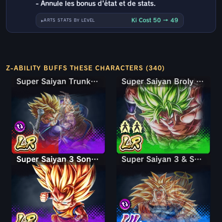
- Annule les bonus d'état et de stats.
Ki Cost 50 → 49
ARTS STATS BY LEVEL
Z-ABILITY BUFFS THESE CHARACTERS (340)
Super Saiyan Trunks jeune & Son Gohan
Super Saiyan Trunks jeune & Son Gohan
Super Saiyan Broly : pleine puissance
Super Saiyan 3 Son Goku (Mini)
Super Saiyan 3 & Super Saiyan 2 Son Goku & Vegeta
Super Saiyan 3 & Super Saiyan 2 Son Goku & Vegeta