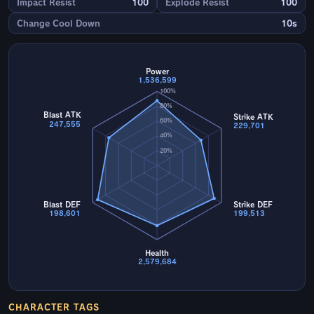
Impact Resist
100
Explode Resist
100
Change Cool Down
10s
Power
1,536,599
100%
80%
Blast ATK
Strike ATK
60%
247,555
229,701
40%
20%
Blast DEF
Strike DEF
198,601
199,513
Health
2,579,684
CHARACTER TAGS