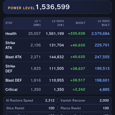
1,536,599
POWER LEVEL
LV 1
LV 5000
LV 5000
STAT
BOOST
(MIN)
(0★)
BUILT
+335,628
Health
25,557
1,561,199
2,579,684
Strike
2,156
131,704
+40,635
229,701
ATK
+40,635
Blast ATK
2,371
144,832
247,555
Strike
1,825
111,505
+38,637
199,513
DEF
+38,517
Blast DEF
1,816
110,955
198,601
+2,242
Critical
1,350
1,350
4,885
Ki Restore Speed
2,312
Vanish Recover
2,000
Slice Resist
100
Pierce Resist
100