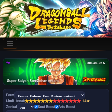
DBL36-01S
Super Saiyan Son Gohan enfant
Form
★
★
★
★
★
★
★
★
★
★
★
★
★
★
Limit-break
14★
Zenkai
Soul Boost
Arts Boost