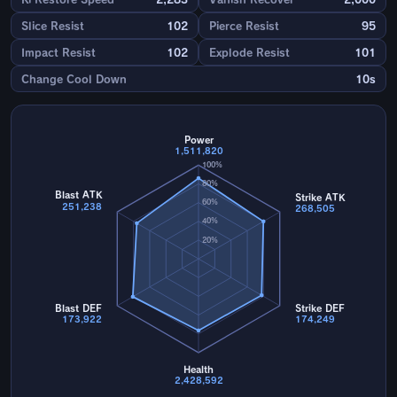
Slice Resist
102
Pierce Resist
95
Impact Resist
102
Explode Resist
101
Change Cool Down
10s
Power
1,511,820
100%
80%
Blast ATK
Strike ATK
60%
251,238
268,505
40%
20%
Blast DEF
Strike DEF
173,922
174,249
Health
2,428,592