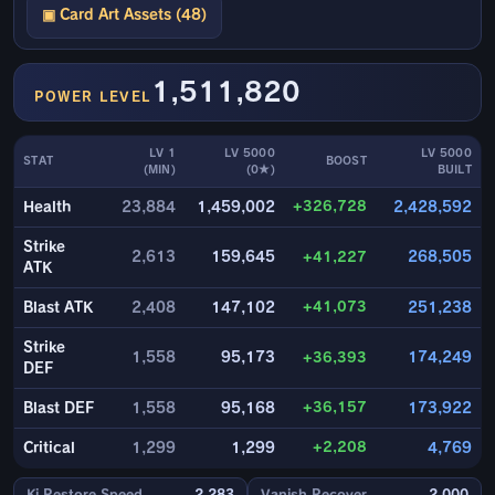
▣ Card Art Assets (48)
1,511,820
POWER LEVEL
LV 1
LV 5000
LV 5000
STAT
BOOST
(MIN)
(0★)
BUILT
+326,728
Health
23,884
1,459,002
2,428,592
Strike
2,613
159,645
+41,227
268,505
ATK
+41,073
Blast ATK
2,408
147,102
251,238
Strike
1,558
95,173
+36,393
174,249
DEF
+36,157
Blast DEF
1,558
95,168
173,922
+2,208
Critical
1,299
1,299
4,769
Ki Restore Speed
2,283
Vanish Recover
2,000