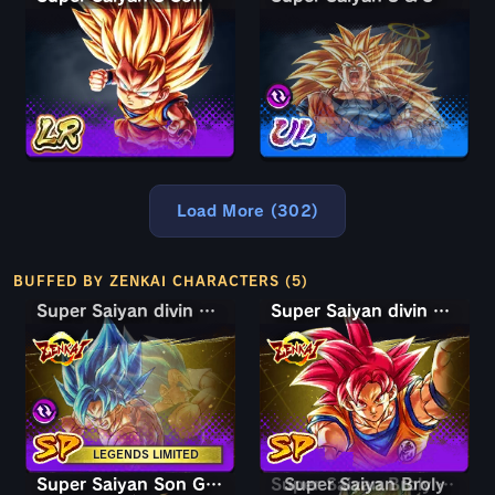
Load More (302)
BUFFED BY ZENKAI CHARACTERS (5)
Super Saiyan divin SS Son Goku & Vegeta
Super Saiyan divin SS Son Goku & Vegeta
Super Saiyan divin Son Goku
LEGENDS LIMITED
Super Saiyan Son Goten petit
Super Saiyan Broly
Super Saiyan Broly : pleine puissance