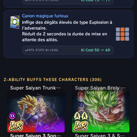
ARTS STATS BY LEVEL
Canon magique furieux
Inflige des dégâts élevés de type Explosion à
l'adversaire.
Réduit de 2 secondes la durée de mise en
attente des alliés.
Ki Cost 50 → 49
ARTS STATS BY LEVEL
Z-ABILITY BUFFS THESE CHARACTERS (306)
Super Saiyan Trunks jeune & Son Gohan
Super Saiyan Trunks jeune & Son Gohan
Super Saiyan Broly : pleine puissance
Super Saiyan 3 Son Goku (Mini)
Super Saiyan 3 & Super Saiyan 2 Son Goku & Vegeta
Super Saiyan 3 & Super Saiyan 2 Son Goku & Vegeta