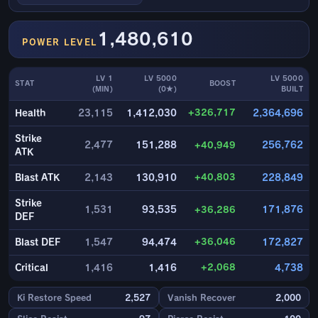
1,480,610
POWER LEVEL
LV 1
LV 5000
LV 5000
STAT
BOOST
(MIN)
(0★)
BUILT
+326,717
Health
23,115
1,412,030
2,364,696
Strike
2,477
151,288
+40,949
256,762
ATK
+40,803
Blast ATK
2,143
130,910
228,849
Strike
1,531
93,535
+36,286
171,876
DEF
+36,046
Blast DEF
1,547
94,474
172,827
+2,068
Critical
1,416
1,416
4,738
Ki Restore Speed
2,527
Vanish Recover
2,000