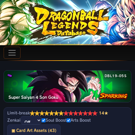
DBL19-05S
Super Saiyan 4 Son Goku
★
★
★
★
★
★
★
★
★
★
★
★
★
★
Limit-break
14★
Zenkai
Soul Boost
Arts Boost
▣ Card Art Assets (43)