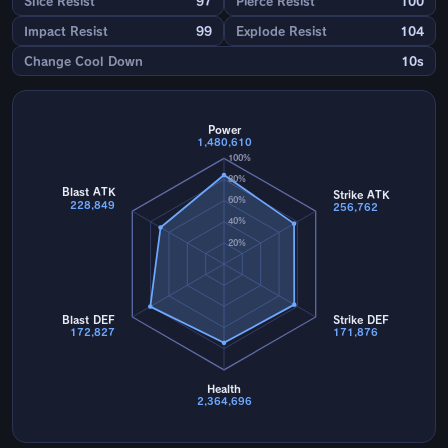
Slice Resist
97
Pierce Resist
100
Impact Resist
99
Explode Resist
104
Change Cool Down
10s
Power
1,480,610
100%
80%
Blast ATK
Strike ATK
60%
228,849
256,762
40%
20%
Blast DEF
Strike DEF
172,827
171,876
Health
2,364,696