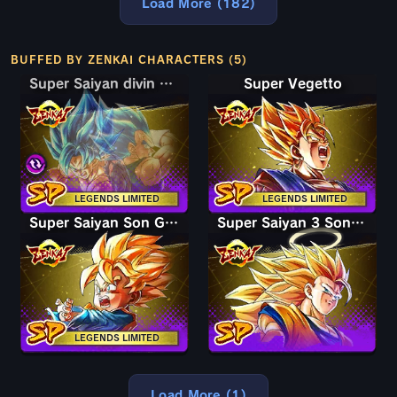
Load More (182)
BUFFED BY ZENKAI CHARACTERS (5)
Super Saiyan divin SS Son Goku & Vegeta
Super Saiyan divin SS Son Goku & Vegeta
Super Vegetto
LEGENDS LIMITED
LEGENDS LIMITED
Super Saiyan Son Goten petit
Super Saiyan 3 Son Goku
LEGENDS LIMITED
Load More (1)