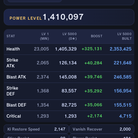
1,410,097
POWER LEVEL
LV 1
LV 5000
LV 5000
STAT
BOOST
(MIN)
(0★)
BUILT
+325,131
Health
23,005
1,405,329
2,353,425
Strike
2,065
126,134
+40,284
221,648
ATK
+39,746
Blast ATK
2,374
145,008
246,585
Strike
1,368
83,557
+35,292
156,954
DEF
+35,066
Blast DEF
1,354
82,725
155,515
+2,174
Critical
1,293
1,293
4,715
Ki Restore Speed
2,147
Vanish Recover
2,000