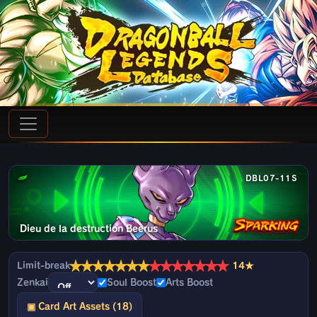
DBL07-11S
Dieu de la destruction Beerus
★
★
★
★
★
★
★
★
★
★
★
★
★
★
Limit-break
14★
Zenkai
Soul Boost
Arts Boost
▣ Card Art Assets (18)