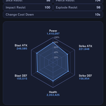
Slice Resist
98
Pierce Resist
104
Impact Resist
100
Explode Resist
98
Change Cool Down
10s
Power
1,410,097
100%
80%
Blast ATK
Strike ATK
60%
246,585
221,648
40%
20%
Blast DEF
Strike DEF
155,515
156,954
Health
2,353,425