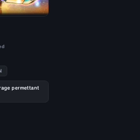
ed
N
irage permettant