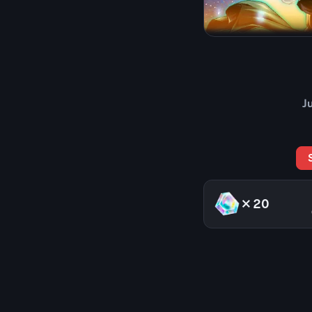
J
×20