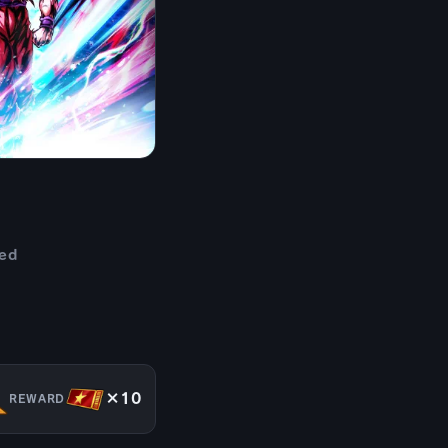
ed
×10
REWARD