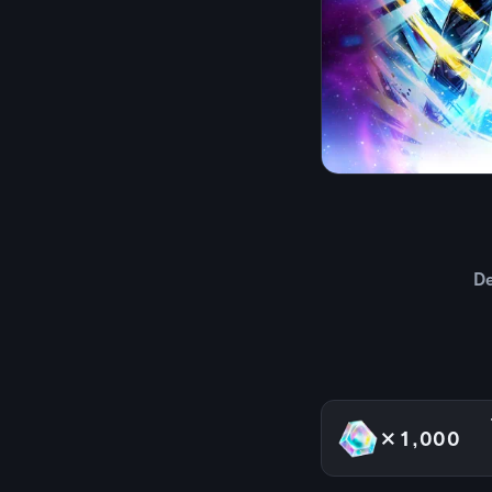
D
×1,000