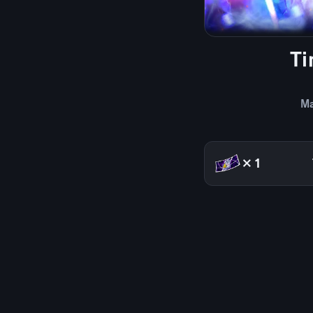
Ti
Ma
×1