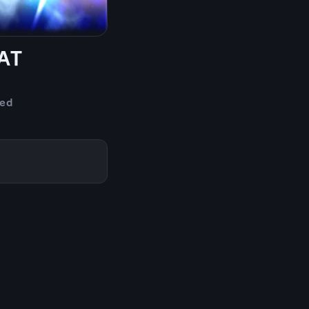
BAT
ed