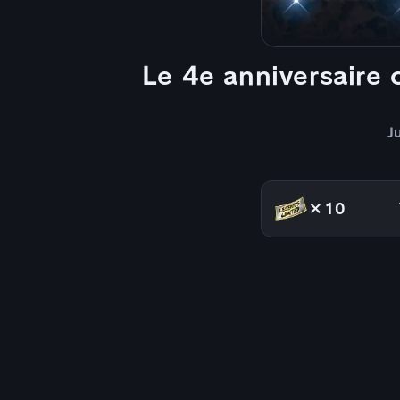
Le 4e anniversaire
J
×10